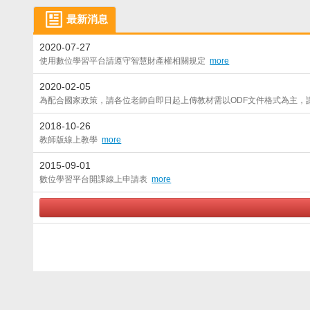
智慧財產權宣導
教學用模擬課程
最新消息
104學年度第二學期
105學年度第一學期
2020-07-27
使用數位學習平台請遵守智慧財產權相關規定
more
106學年度第一學期
106學年度第二學期
2020-02-05
108學年度第一學期
108學年度第二學期
為配合國家政策，請各位老師自即日起上傳教材需以ODF文件格式為主
110學年度第一學期
110學年度第二學期
2018-10-26
教師版線上教學
more
112學年度第一學期
112學年度第二學期
2015-09-01
113學年度第二學期
114學年度第一學期
數位學習平台開課線上申請表
more
undefined
114學年度暑修課程